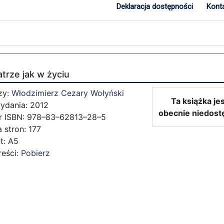
Deklaracja dostępności
Kont
trze jak w życiu
zy:
Włodzimierz Cezary Wołyński
Ta książka je
ydania: 2012
obecnie niedost
 ISBN: 978–83–62813–28–5
 stron: 177
t: A5
reści:
Pobierz