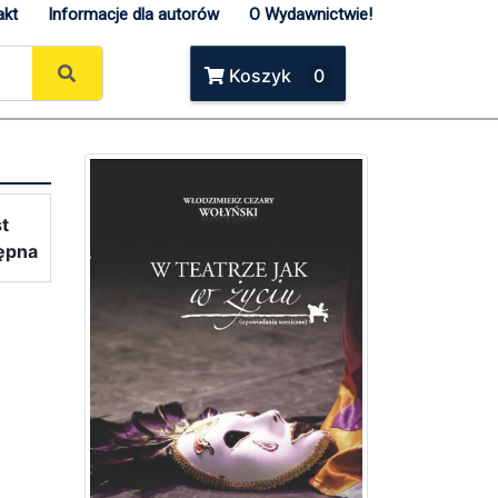
akt
Informacje dla autorów
O Wydawnictwie!
Koszyk
0
st
ępna