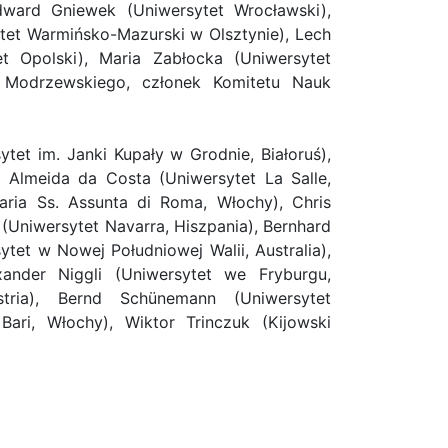
dward Gniewek (Uniwersytet Wrocławski),
ytet Warmińsko-Mazurski w Olsztynie), Lech
et Opolski), Maria Zabłocka (Uniwersytet
 Modrzewskiego, członek Komitetu Nauk
et im. Janki Kupały w Grodnie, Białoruś),
 Almeida da Costa (Uniwersytet La Salle,
Maria Ss. Assunta di Roma, Włochy), Chris
 (Uniwersytet Navarra, Hiszpania), Bernhard
ytet w Nowej Południowej Walii, Australia),
ander Niggli (Uniwersytet we Fryburgu,
stria), Bernd Schünemann (Uniwersytet
ari, Włochy), Wiktor Trinczuk (Kijowski