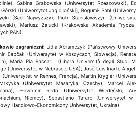
linie), Sabina Grabowska (Uniwersytet Rzeszowski), E
Górski (Uniwersytet Jagielloński), Bogumił Pahl (Uniwers
ycki (Sąd Najwyższy), Piotr Stanisławiszyn (Uniwersyt
awski), Mariusz Załucki (Krakowska Akademia Frycza
ych PAN)
kowie zagraniczni:
Lidia Abramczyk (Państwowy Uniwersyt
mir Babčak (Uniwersytet w Koszycach, Słowacja), Renata
lia), Maria Pia Baccari (Libera Università degli Studi 
dge (Uniwersytet w Nebrasce, USA), José Luis Iriarte Ángel
s (Uniwersytet w Rennes, Francja), Martin Krygier (Uniwers
Mrkyvka (Uniwersytet Masaryka, Czechy), Marcel Alex
caria), Sławomir Redo (Uniwersytet Wiedeński, Au
achium, Niemcy), Sebastiano Tafaro (Uniwersytet w B
owy Handlowo-Ekonomiczny Uniwersytet, Ukraina)