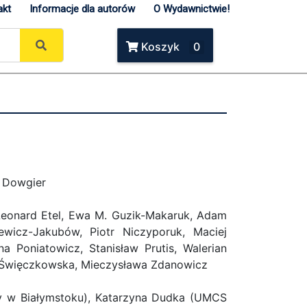
akt
Informacje dla autorów
O Wydawnictwie!
Koszyk
0
ł Dowgier
Leonard Etel, Ewa M. Guzik-Makaruk, Adam
ewicz-Jakubów, Piotr Niczyporuk, Maciej
a Poniatowicz, Stanisław Prutis, Walerian
na Święczkowska, Mieczysława Zdanowicz
y w Białymstoku), Katarzyna Dudka (UMCS