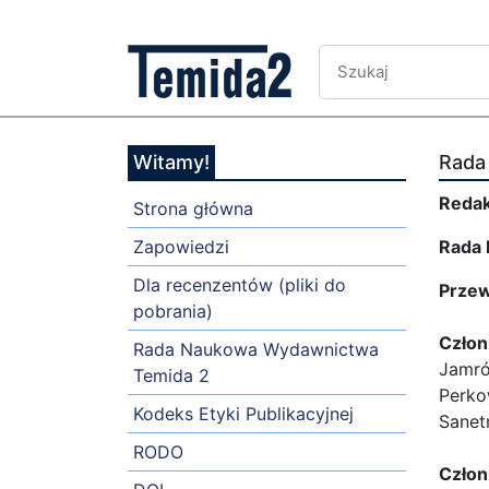
Witamy!
Rada
Redak
Strona główna
Zapowiedzi
Rada 
Dla recenzentów (pliki do
Przew
pobrania)
Człon
Rada Naukowa Wydawnictwa
Jamró
Temida 2
Perko
Kodeks Etyki Publikacyjnej
Sanet
RODO
Człon