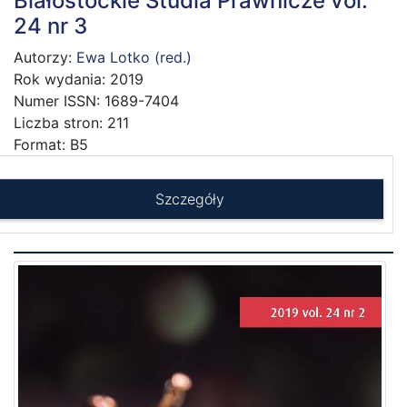
Białostockie Studia Prawnicze vol.
24 nr 3
Autorzy:
Ewa Lotko (red.)
Rok wydania: 2019
Numer ISSN: 1689-7404
Liczba stron: 211
Format: B5
Szczegóły