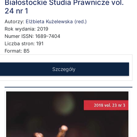
Białostockie Studia Prawnicze vol.
24 nr 1
Autorzy:
Elżbieta Kużelewska (red.)
Rok wydania: 2019
Numer ISSN: 1689-7404
Liczba stron: 191
Format: B5
Szczegóły