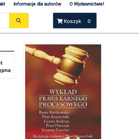
akt
Informacje dla autorów
O Wydawnictwie!
Koszyk
0
st
ępna