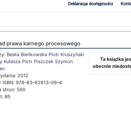
Deklaracja dostępności
Kont
ad prawa karnego procesowego
zy:
Beata Bieńkowska
Piotr Kruszyński
Ta książka je
y Kulesza
Piotr Piszczek
Szymon
obecnie niedost
ec
ydania: 2012
 ISBN: 978–83–62813–09–4
a stron: 560
t: B5