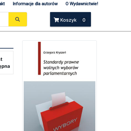
akt
Informacje dla autorów
O Wydawnictwie!
Koszyk
0
st
ępna