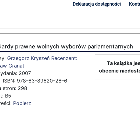
Deklaracja dostępności
Kont
dardy prawne wolnych wyborów parlamentarnych
zy:
Grzegorz Kryszeń
Recenzent:
Ta książka je
ław Granat
obecnie niedost
ydania: 2007
 ISBN: 978–83–89620–28–6
a stron: 298
t: B5
reści:
Pobierz