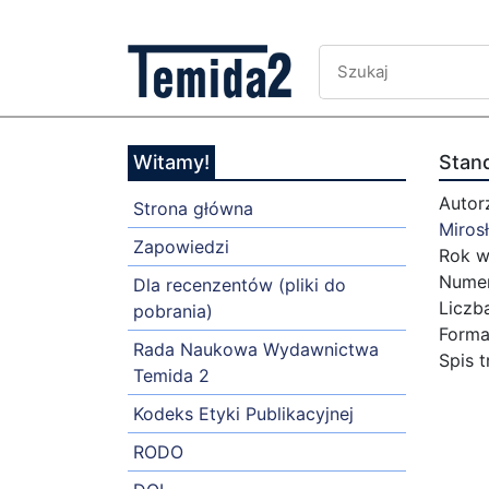
Witamy!
Stan
Autor
Strona główna
Miros
Zapowiedzi
Rok w
Numer
Dla recenzentów (pliki do
Liczb
pobrania)
Forma
Rada Naukowa Wydawnictwa
Spis t
Temida 2
Kodeks Etyki Publikacyjnej
RODO